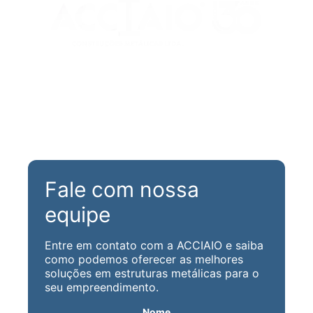
Rua Maria Aparecida Meneghini, 488
Parque N. Sra. da Candelária
CEP 13310-180 - Itu/ SP
(11) 99979-8494
decora@acciaio.com.br
Fale com nossa
equipe
Entre em contato com a ACCIAIO e saiba
como podemos oferecer as melhores
soluções em estruturas metálicas para o
seu empreendimento.
Nome