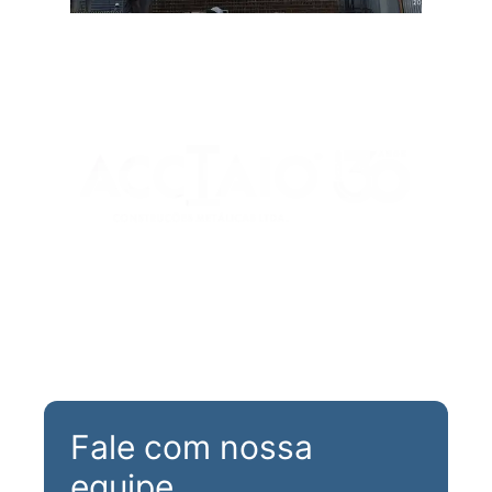
Rua Maria Aparecida Meneghini, 488
Parque N. Sra. da Candelária
CEP 13310-180 - Itu/ SP
(11) 99979-8494
decora@acciaio.com.br
Fale com nossa
equipe