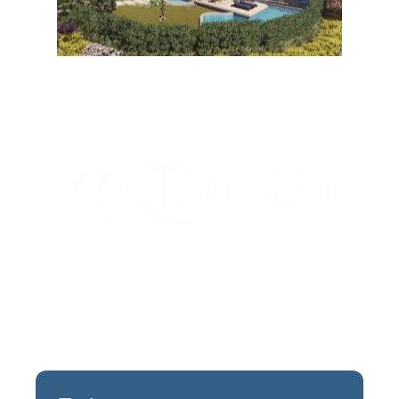
Rua Maria Aparecida Meneghini, 488
Parque N. Sra. da Candelária
CEP 13310-180 - Itu/ SP
(11) 99979-8494
decora@acciaio.com.br