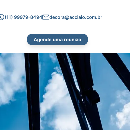
(11) 99979-8494
decora@acciaio.com.br
Agende uma reunião