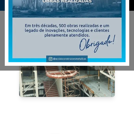
Escadas e Mezaninos
Método Engenharia / Aché Laboratórios
Farmacêuticos S/A
Obra: Complementação de projeto, fornecimento e montagem de
escadas metálicas tipo inclinada com patamares e arremate
tubular decorativo.
Local: São Paulo/SP
Peso: 132t.