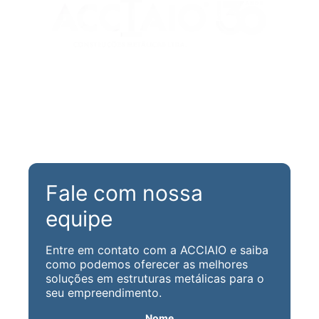
Rua Maria Aparecida Meneghini, 488
Parque N. Sra. da Candelária
CEP 13310-180 - Itu/ SP
(11) 99979-8494
decora@acciaio.com.br
Fale com nossa
equipe
Entre em contato com a ACCIAIO e saiba
como podemos oferecer as melhores
soluções em estruturas metálicas para o
seu empreendimento.
Nome