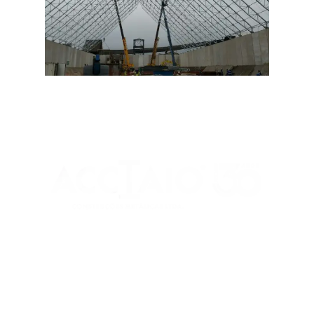
Rua Maria Aparecida Meneghini, 488
Parque N. Sra. da Candelária
CEP 13310-180 - Itu/ SP
(11) 99979-8494
decora@acciaio.com.br