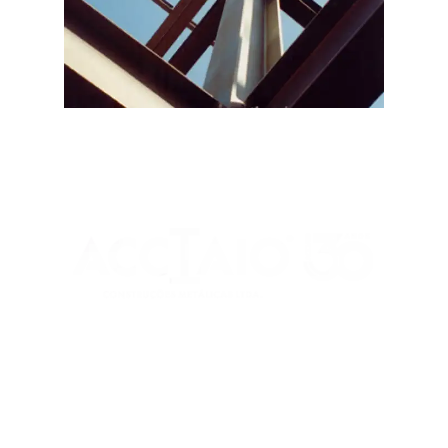
Rua Maria Aparecida Meneghini, 488
Parque N. Sra. da Candelária
CEP 13310-180 - Itu/ SP
(11) 99979-8494
decora@acciaio.com.br