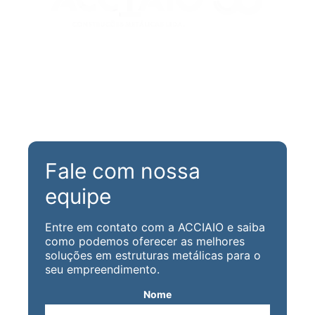
Rua Maria Aparecida Meneghini, 488
Parque N. Sra. da Candelária
CEP 13310-180 - Itu/ SP
(11) 99979-8494
decora@acciaio.com.br
Fale com nossa
equipe
Entre em contato com a ACCIAIO e saiba
como podemos oferecer as melhores
soluções em estruturas metálicas para o
seu empreendimento.
Nome