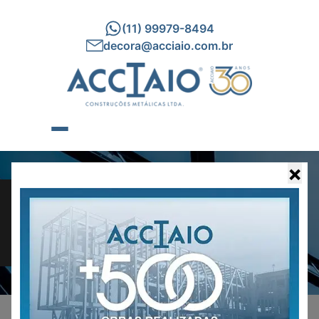
(11) 99979-8494
decora@acciaio.com.br
×
MARQUISES
Conheça nossas obras abaixo: